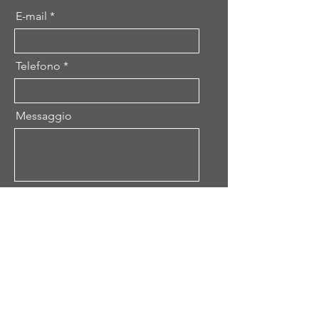
E-mail
Telefono
Messaggio
Spedire
HOME
CHI SIAMO
MEMBRI
SERVIZI