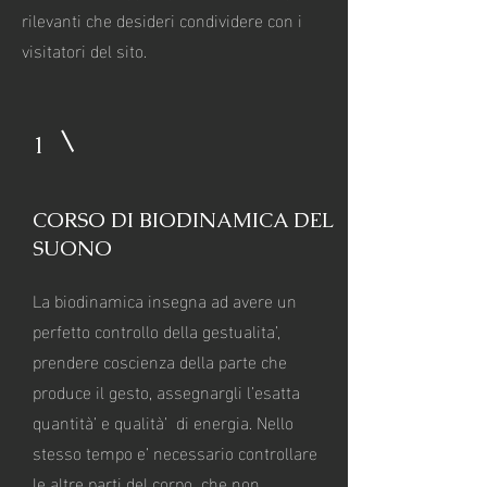
rilevanti che desideri condividere con i
visitatori del sito.
1
CORSO DI BIODINAMICA DEL
SUONO
La biodinamica insegna ad avere un
perfetto controllo della gestualita’,
prendere coscienza della parte che
produce il gesto, assegnargli l’esatta
quantità’ e qualità’ di energia. Nello
stesso tempo e’ necessario controllare
le altre parti del corpo che non