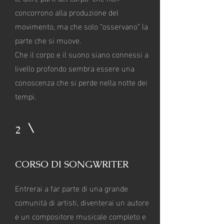
concorrono alla produzione del
movimento, ma che solo “osservano” la
parte che si muove.
Che il corpo e il suono siano connessi a
livello profondo sembra essere una
conoscenza che si perde nella notte dei
tempi.
2
CORSO DI SONGWRITER
Entrerai a far parte di una grande
comunità di artisti, diventerai un autore
e un compositore musicale completo e