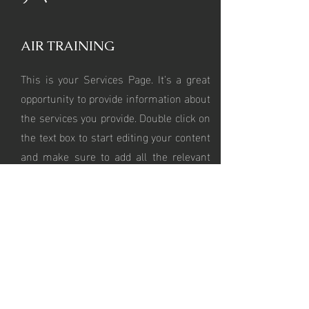
AIR TRAINING
This is your Services Page. It's a great
opportunity to provide information about
the services you provide. Double click on
the text box to start editing your content
and make sure to add all the relevant
details you want to share with site
visitors.
10
SESSION RECORDING