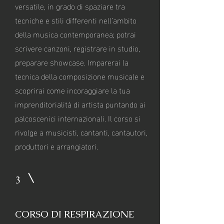
versatile, in grado di spaziare tra
tecniche e stili differenti nell’ambito
della musica contemporanea; potrai
scrivere canzoni, registrare in studio,
preparare showcase. Imparerai la
tecnica della composizione musicale e
scoprirai come incoraggiare la tua
imprenditorialità di artista puntando ai
palcoscenici internazionali. Il corso si
rivolge a musicisti, cantanti, cantautori,
produttori e arrangiatori.
3
CORSO DI RESPIRAZIONE