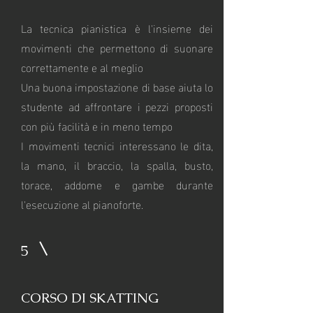
La tecnica pianistica è l'insieme dei
movimenti che permettono di suonare
correttamente e al meglio
Una buona impostazione di base aiuta lo
studente ad affrontare i pezzi proposti
con più facilità e in meno tempo
I movimenti tecnici interessano le dita,
la mano, il braccio, la spalla, busto,
torace, addome e gambe durante
l'esecuzione al pianoforte.
5
CORSO DI SKATTING